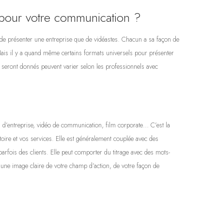
pour votre communication ?
es de présenter une entreprise que de vidéastes. Chacun a sa façon de
é. Mais il y a quand même certains formats universels pour présenter
seront donnés peuvent varier selon les professionnels avec
lm d’entreprise, vidéo de communication, film corporate… C’est la
toire et vos services. Elle est généralement couplée avec des
arfois des clients. Elle peut comporter du titrage avec des mots-
 une image claire de votre champ d’action, de votre façon de