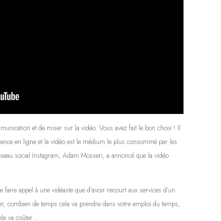
unication et de miser sur la vidéo. Vous avez fait le bon choix ! Il
sence en ligne et la vidéo est le médium le plus consommé par les
 réseau social Instagram, Adam Mosseri, a annoncé que la vidéo
e faire appel à une vidéaste que d’avoir recourt aux services d’un
mer, combien de temps cela va prendre dans votre emploi du temps,
cela va coûter…