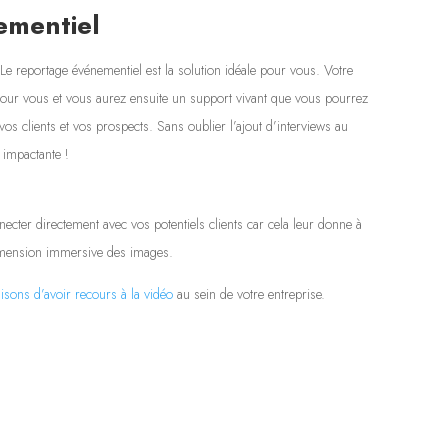
ementiel
 reportage événementiel est la solution idéale pour vous. Votre
pour vous et vous aurez ensuite un support vivant que vous pourrez
vos clients et vos prospects. Sans oublier l’ajout d’interviews au
 impactante !
cter directement avec vos potentiels clients car cela leur donne à
 dimension immersive des images.
isons d’avoir recours à la vidéo
au sein de votre entreprise.